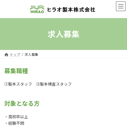
コ
ナ
ン
ビ
テ
ゲ
ン
ー
ツ
シ
へ
ョ
求人募集
ス
ン
キ
に
ッ
移
プ
動
トップ
求人募集
募集職種
①製本スタッフ ②製本検査スタッフ
対象となる方
・高校卒以上
・経験不問